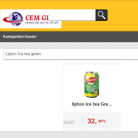
Kategorileri Goster
Lipton İce tea green
lipton ice tea Gre...
32,
00TL
36,80