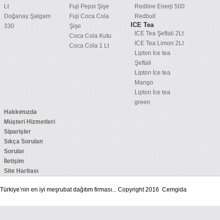
Lt
Fuji Pepsi Şişe
Redline Enerji 500
Doğanay Şalgam
Fuji Coca Cola
Redbull
ICE Tea
330
Şişe
ICE Tea Şeftali 2Lt
Coca Cola Kutu
ICE Tea Limon 2Lt
Coca Cola 1 Lt
Lipton İce tea
Şeftali
Lipton İce tea
Mango
Lipton İce tea
green
Hakkımızda
Müşteri Hizmetleri
Siparişler
Sıkça Sorulan
Sorular
İletişim
Site Haritası
Türkiye’nin en iyi meşrubat dağıtım firması... Copyright 2016 Cemgida