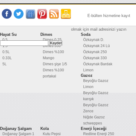
E-bülten hizmetine kayıt
olmak için mail adresinizi yazın
Hayat Su
Dimes
Soda
0.5
Dimes 0,25
Özkaynak D.
1.5
Dimes 330
Özkaynak 24 Lü
0.5L
Dimes %100
Özkaynak 250
0.33L
Mango
Özkaynak 330
5L
Dimes şişe 1/5
Özkaynak Bardak
Dimes %100
Limon
Gazoz
portakal
Beyoğlu Gazoz
Limon
Beyoğlu Gazoz
karışık
Beyoğlu Gazoz
Zence
Niğde Gazoz
schweppes
Doğanay Şalgam
Kola
Enerji İçeceği
Doğanay Şalgam 1
Kutu Pepsi
Redline Enerji 250