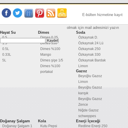
E-bülten hizmetine kayıt
olmak için mail adresinizi yazın
Hayat Su
Dimes
Soda
0.5
Dimes 0,25
Özkaynak D.
1.5
Dimes 330
Özkaynak 24 Lü
0.5L
Dimes %100
Özkaynak 250
0.33L
Mango
Özkaynak 330
5L
Dimes şişe 1/5
Özkaynak Bardak
Dimes %100
Limon
Gazoz
portakal
Beyoğlu Gazoz
Limon
Beyoğlu Gazoz
karışık
Beyoğlu Gazoz
Zence
Niğde Gazoz
schweppes
Doğanay Şalgam
Kola
Enerji İçeceği
Doğanay Şalgam 1
Kutu Pepsi
Redline Enerji 250