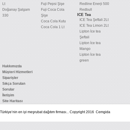
Lt
Fuji Pepsi Şişe
Redline Enerji 500
Doğanay Şalgam
Fuji Coca Cola
Redbull
ICE Tea
330
Şişe
ICE Tea Şeftali 2Lt
Coca Cola Kutu
ICE Tea Limon 2Lt
Coca Cola 1 Lt
Lipton İce tea
Şeftali
Lipton İce tea
Mango
Lipton İce tea
green
Hakkımızda
Müşteri Hizmetleri
Siparişler
Sıkça Sorulan
Sorular
İletişim
Site Haritası
Türkiye’nin en iyi meşrubat dağıtım firması... Copyright 2016 Cemgida