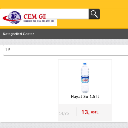
Kategorileri Goster
1.5
Hayat Su 1.5 lt
13,
00TL
14,95