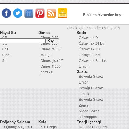
E-bülten hizmetine kayıt
olmak için mail adresinizi yazın
Hayat Su
Dimes
Soda
0.5
Dimes 0,25
Özkaynak D.
1.5
Dimes 330
Özkaynak 24 Lü
0.5L
Dimes %100
Özkaynak 250
0.33L
Mango
Özkaynak 330
5L
Dimes şişe 1/5
Özkaynak Bardak
Dimes %100
Limon
Gazoz
portakal
Beyoğlu Gazoz
Limon
Beyoğlu Gazoz
karışık
Beyoğlu Gazoz
Zence
Niğde Gazoz
schweppes
Doğanay Şalgam
Kola
Enerji İçeceği
Doğanay Şalgam 1
Kutu Pepsi
Redline Enerji 250