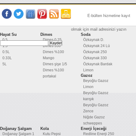
E-bülten hizmetine kayıt
olmak için mail adresinizi yazın
Hayat Su
Dimes
Soda
0.5
Dimes 0,25
Özkaynak D.
1.5
Dimes 330
Özkaynak 24 Lü
0.5L
Dimes %100
Özkaynak 250
0.33L
Mango
Özkaynak 330
5L
Dimes şişe 1/5
Özkaynak Bardak
Dimes %100
Limon
Gazoz
portakal
Beyoğlu Gazoz
Limon
Beyoğlu Gazoz
karışık
Beyoğlu Gazoz
Zence
Niğde Gazoz
schweppes
Doğanay Şalgam
Kola
Enerji İçeceği
Doğanay Şalgam 1
Kutu Pepsi
Redline Enerji 250