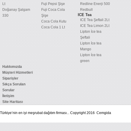
Lt
Fuji Pepsi Şişe
Redline Enerji 500
Doğanay Şalgam
Fuji Coca Cola
Redbull
ICE Tea
330
Şişe
ICE Tea Şeftali 2Lt
Coca Cola Kutu
ICE Tea Limon 2Lt
Coca Cola 1 Lt
Lipton İce tea
Şeftali
Lipton İce tea
Mango
Lipton İce tea
green
Hakkımızda
Müşteri Hizmetleri
Siparişler
Sıkça Sorulan
Sorular
İletişim
Site Haritası
Türkiye’nin en iyi meşrubat dağıtım firması... Copyright 2016 Cemgida