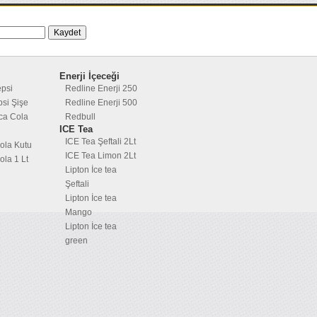
Enerji İçeceği
epsi
Redline Enerji 250
psi Şişe
Redline Enerji 500
ca Cola
Redbull
ICE Tea
ICE Tea Şeftali 2Lt
ola Kutu
ICE Tea Limon 2Lt
la 1 Lt
Lipton İce tea
Şeftali
Lipton İce tea
Mango
Lipton İce tea
green