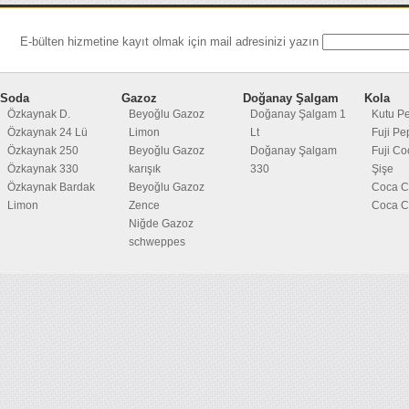
E-bülten hizmetine kayıt olmak için mail adresinizi yazın
Soda
Gazoz
Doğanay Şalgam
Kola
Özkaynak D.
Beyoğlu Gazoz
Doğanay Şalgam 1
Kutu P
Özkaynak 24 Lü
Limon
Lt
Fuji Pe
Özkaynak 250
Beyoğlu Gazoz
Doğanay Şalgam
Fuji Co
Özkaynak 330
karışık
330
Şişe
Özkaynak Bardak
Beyoğlu Gazoz
Coca C
Limon
Zence
Coca Co
Niğde Gazoz
schweppes