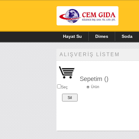
Hayat Su
Dimes
Soda
ALIŞVERİŞ LİSTEM
Sepetim (
)
Ürün
Seç