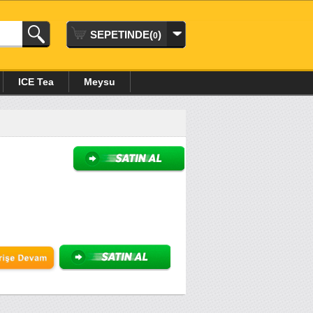
SEPETINDE(
)
0
ICE Tea
Meysu