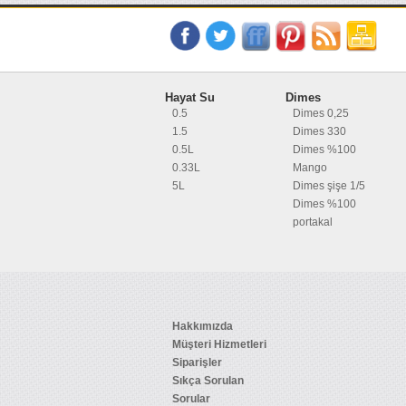
Hayat Su
Dimes
0.5
Dimes 0,25
1.5
Dimes 330
0.5L
Dimes %100
0.33L
Mango
5L
Dimes şişe 1/5
Dimes %100
portakal
Hakkımızda
Müşteri Hizmetleri
Siparişler
Sıkça Sorulan
Sorular