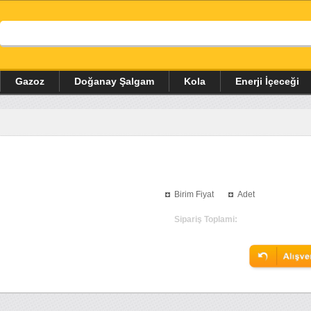
Gazoz
Doğanay Şalgam
Kola
Enerji İçeceği
Birim Fiyat
Adet
Sipariş Toplami: