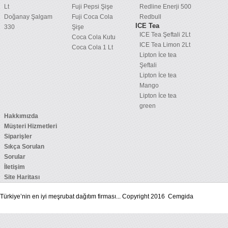
Lt
Fuji Pepsi Şişe
Redline Enerji 500
Doğanay Şalgam
Fuji Coca Cola
Redbull
ICE Tea
330
Şişe
ICE Tea Şeftali 2Lt
Coca Cola Kutu
ICE Tea Limon 2Lt
Coca Cola 1 Lt
Lipton İce tea
Şeftali
Lipton İce tea
Mango
Lipton İce tea
green
Hakkımızda
Müşteri Hizmetleri
Siparişler
Sıkça Sorulan
Sorular
İletişim
Site Haritası
Türkiye’nin en iyi meşrubat dağıtım firması... Copyright 2016 Cemgida