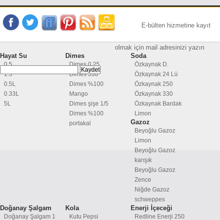
E-bülten hizmetine kayıt
olmak için mail adresinizi yazın
Hayat Su
Dimes
Soda
0.5
Dimes 0,25
Özkaynak D.
1.5
Dimes 330
Özkaynak 24 Lü
0.5L
Dimes %100
Özkaynak 250
0.33L
Mango
Özkaynak 330
5L
Dimes şişe 1/5
Özkaynak Bardak
Dimes %100
Limon
Gazoz
portakal
Beyoğlu Gazoz
Limon
Beyoğlu Gazoz
karışık
Beyoğlu Gazoz
Zence
Niğde Gazoz
schweppes
Doğanay Şalgam
Kola
Enerji İçeceği
Doğanay Şalgam 1
Kutu Pepsi
Redline Enerji 250